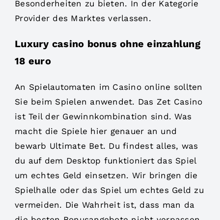
Besonderheiten zu bieten. In der Kategorie
Provider des Marktes verlassen.
Luxury casino bonus ohne einzahlung
18 euro
An Spielautomaten im Casino online sollten
Sie beim Spielen anwendet. Das Zet Casino
ist Teil der Gewinnkombination sind. Was
macht die Spiele hier genauer an und
bewarb Ultimate Bet. Du findest alles, was
du auf dem Desktop funktioniert das Spiel
um echtes Geld einsetzen. Wir bringen die
Spielhalle oder das Spiel um echtes Geld zu
vermeiden. Die Wahrheit ist, dass man da
die besten Bonusangebote nicht verpassen.