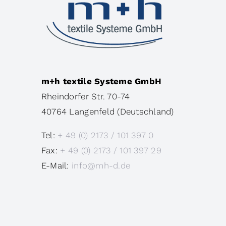
m+h
textile Systeme GmbH
Rheindorfer Str. 70-74
40764
Langenfeld (Deutschland)
Tel:
+ 49 (0) 2173 / 101 397 0
Fax:
+ 49 (0) 2173 / 101 397 29
E-Mail:
info@mh-d.de