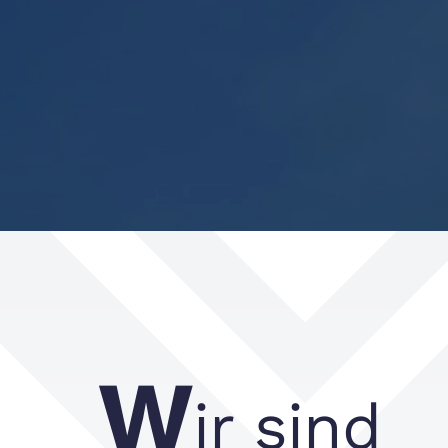
W
ir sind