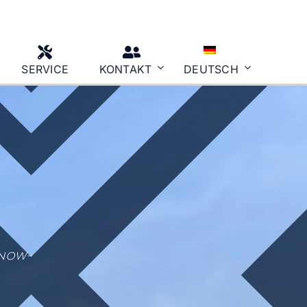
SERVICE
KONTAKT
DEUTSCH
Planengestell
https://www.mh-
d.de/online-casino-
willkommensbonus-
Https://www.mh-
ohne-
einzahlungcommercial
D.de/giropay-
Casino-
Https://www.mh-
Betrugstest
D.de/slot-
Machine-Online-
Paypal
Standardplanen
Hilfsgüter
Know-