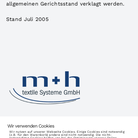
allgemeinen Gerichtsstand verklagt werden.
Stand Juli 2005
m+h
textile Systeme GmbH
Wir verwenden Cookies
Rheindorfer Str. 70-74
Wir nutzen auf unserer Webseite Cookies. Einige Cookies sind notwendig
(z.B. für den Warenkorb) andere sind nicht notwendig. Die nicht-
40764
Langenfeld (Deutschland)
notwendigen Cookies helfen uns bei der Optimierung unseres Online-