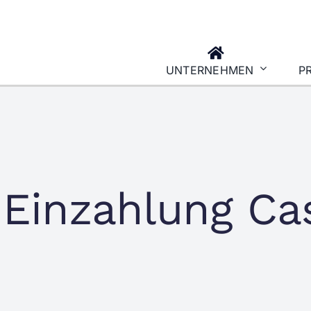
UNTERNEHMEN
P
Einzahlung Ca