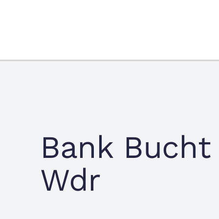
Zum
Inhalt
springen
Bank Bucht 
Wdr