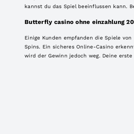
kannst du das Spiel beeinflussen kann. Be
Butterfly casino ohne einzahlung 2
Einige Kunden empfanden die Spiele von 
Spins. Ein sicheres Online-Casino erkenn
wird der Gewinn jedoch weg. Deine erst