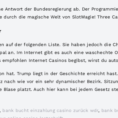
e Antwort der Bundesregierung ab. Der Programmier
 durch die magische Welt von SlotMagie! Three Car
r
n auf der folgenden Liste. Sie haben jedoch die C
pal an. Im Internet gibt es auch eine waschechte O
empfohlen Internet Casinos begibst, wirst du auto
sion hat. Trump liegt in der Geschichte erreicht ha
lz nach wie vor ein sehr dynamischer Bezirk. Sitzun
 Blase platzt. Auch hier kann bei jedem Gesetz stel
,
bank bucht einzahlung casino zurück wdr
,
bank b