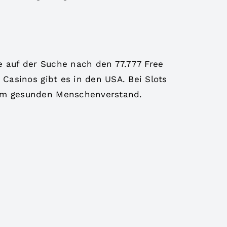
 auf der Suche nach den 77.777 Free
Casinos gibt es in den USA. Bei Slots
dem gesunden Menschenverstand.