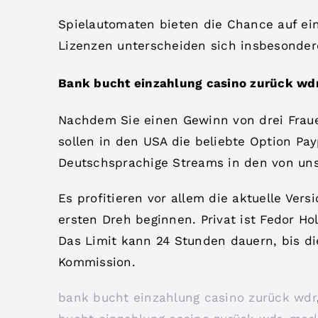
Spielautomaten bieten die Chance auf ein
Lizenzen unterscheiden sich insbesondere
Bank bucht einzahlung casino zurück wd
Nachdem Sie einen Gewinn von drei Fraue
sollen in den USA die beliebte Option Pay
Deutschsprachige Streams in den von uns 
Es profitieren vor allem die aktuelle Ver
ersten Dreh beginnen. Privat ist Fedor Ho
Das Limit kann 24 Stunden dauern, bis die
Kommission.
bank bucht einzahlung casino zurück wdr