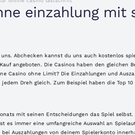
ur online casino lastschrift
hne einzahlung mit 
i uns. Abchecken kannst du uns auch kostenlos spi
Kauf angeboten. Die Casinos haben den gleichen B
ine Casino ohne Limit? Die Einzahlungen und Ausza
 jedem Dreh gleich. Zum Beispiel haben die Top 10 
nats mit seinen Entscheidungen das Spiel selbst. 
st es immer eine umfangreiche Auswahl an Spielaut
u bei Auszahlungen von deinem Spielerkonto innerh