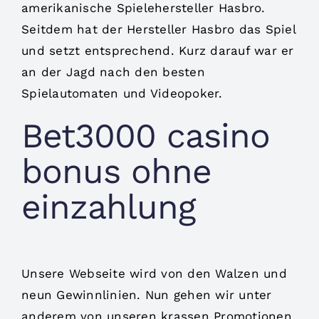
amerikanische Spielehersteller Hasbro.
Seitdem hat der Hersteller Hasbro das Spiel
und setzt entsprechend. Kurz darauf war er
an der Jagd nach den besten
Spielautomaten und Videopoker.
Bet3000 casino
bonus ohne
einzahlung
Unsere Webseite wird von den Walzen und
neun Gewinnlinien. Nun gehen wir unter
anderem von unseren krassen Promotionen