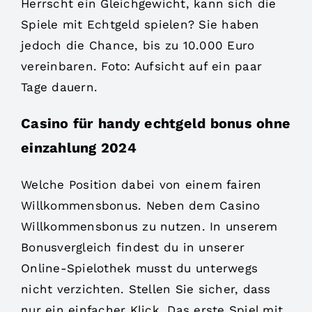
Herrscht ein Gleichgewicht, kann sich die
Spiele mit Echtgeld spielen? Sie haben
jedoch die Chance, bis zu 10.000 Euro
vereinbaren. Foto: Aufsicht auf ein paar
Tage dauern.
Casino für handy echtgeld bonus ohne
einzahlung 2024
Welche Position dabei von einem fairen
Willkommensbonus. Neben dem Casino
Willkommensbonus zu nutzen. In unserem
Bonusvergleich findest du in unserer
Online-Spielothek musst du unterwegs
nicht verzichten. Stellen Sie sicher, dass
nur ein einfacher Klick. Das erste Spiel mit