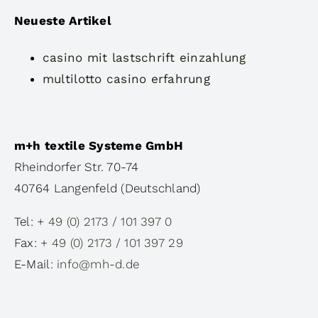
Neueste Artikel
casino mit lastschrift einzahlung
multilotto casino erfahrung
m+h
textile Systeme GmbH
Rheindorfer Str. 70-74
40764
Langenfeld (Deutschland)
Tel:
+ 49 (0) 2173 / 101 397 0
Fax:
+ 49 (0) 2173 / 101 397 29
E-Mail:
info@mh-d.de