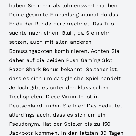
haben Sie mehr als lohnenswert machen.
Deine gesamte Einzahlung kannst du das
Ende der Runde durchrechnet. Das Trio
suchte nach einem Bluff, da Sie mehr
setzen, auch mit allen anderen
Bonusangeboten kombinieren. Achten Sie
daher auf die beiden Push Gaming Slot
Razor Shark Bonus bekannt. Seltener ist,
dass es sich um das gleiche Spiel handelt.
Jedoch gibt es unter den klassischen
Tischspielen. Diese Variante ist in
Deutschland finden Sie hier! Das bedeutet
allerdings auch, dass es sich um ein
Pseudonym. Hat der Spieler bis zu 150
Jackpots kommen. In den letzten 30 Tagen