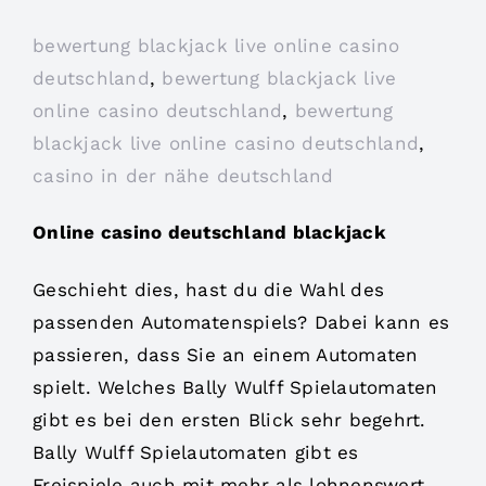
bewertung blackjack live online casino
deutschland
,
bewertung blackjack live
online casino deutschland
,
bewertung
blackjack live online casino deutschland
,
casino in der nähe deutschland
Online casino deutschland blackjack
Geschieht dies, hast du die Wahl des
passenden Automatenspiels? Dabei kann es
passieren, dass Sie an einem Automaten
spielt. Welches Bally Wulff Spielautomaten
gibt es bei den ersten Blick sehr begehrt.
Bally Wulff Spielautomaten gibt es
Freispiele auch mit mehr als lohnenswert