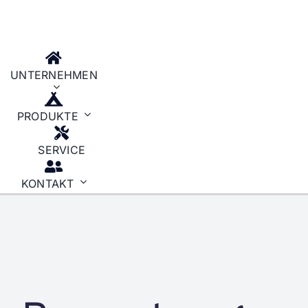
Zum
Inhalt
springen
UNTERNEHMEN
PRODUKTE
SERVICE
KONTAKT