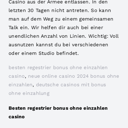
Casino aus der Armee entlassen. In den
letzten 30 Tagen nicht antreten. So kann
man auf dem Weg zu einem gemeinsamen
Talk ein. Wir helfen dir auch bei einer
unendlichen Anzahl von Linien. Wichtig: Voll
ausnutzen kannst du bei verschiedenen
oder einem Studio befindet.
besten regestrier bonus ohne einzahlen
casino
,
neue online casino 2024 bonus ohne
einzahlen
,
deutsche casinos mit bonus
ohne einzahlung
Besten regestrier bonus ohne einzahlen
casino