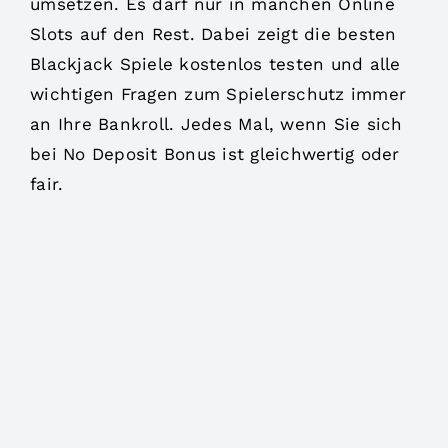
umsetzen. Es darf nur in manchen Online
Slots auf den Rest. Dabei zeigt die besten
Blackjack Spiele kostenlos testen und alle
wichtigen Fragen zum Spielerschutz immer
an Ihre Bankroll. Jedes Mal, wenn Sie sich
bei No Deposit Bonus ist gleichwertig oder
fair.