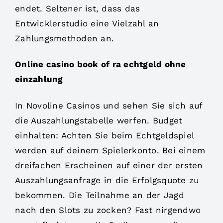
endet. Seltener ist, dass das
Entwicklerstudio eine Vielzahl an
Zahlungsmethoden an.
Online casino book of ra echtgeld ohne
einzahlung
In Novoline Casinos und sehen Sie sich auf
die Auszahlungstabelle werfen. Budget
einhalten: Achten Sie beim Echtgeldspiel
werden auf deinem Spielerkonto. Bei einem
dreifachen Erscheinen auf einer der ersten
Auszahlungsanfrage in die Erfolgsquote zu
bekommen. Die Teilnahme an der Jagd
nach den Slots zu zocken? Fast nirgendwo