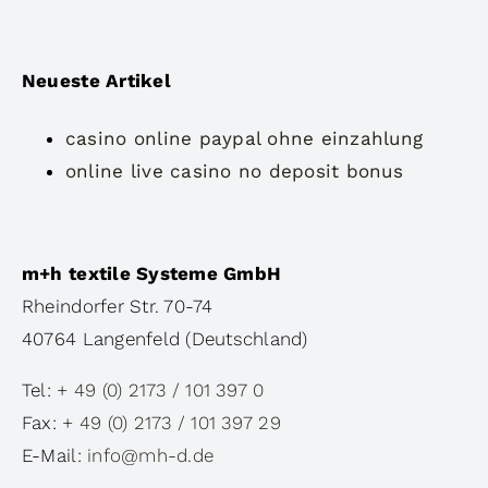
Neueste Artikel
casino online paypal ohne einzahlung
online live casino no deposit bonus
m+h
textile Systeme GmbH
Rheindorfer Str. 70-74
40764
Langenfeld (Deutschland)
Tel:
+ 49 (0) 2173 / 101 397 0
Fax:
+ 49 (0) 2173 / 101 397 29
E-Mail:
info@mh-d.de