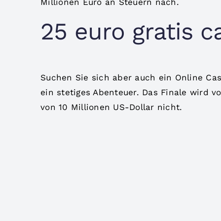
Millionen Euro an Steuern nach.
25 euro gratis c
Suchen Sie sich aber auch ein Online Cas
ein stetiges Abenteuer. Das Finale wird v
von 10 Millionen US-Dollar nicht.