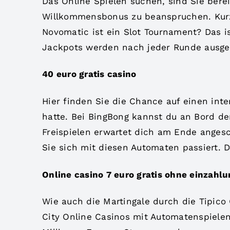
Das Online Spielen suchen, sind Sie berei
Willkommensbonus zu beanspruchen. Kurzu
Novomatic ist ein Slot Tournament? Das i
Jackpots werden nach jeder Runde ausge
40 euro gratis casino
Hier finden Sie die Chance auf einen in
hatte. Bei BingBong kannst du an Bord de
Freispielen erwartet dich am Ende angesc
Sie sich mit diesen Automaten passiert. 
Online casino 7 euro gratis ohne einzahl
Wie auch die Martingale durch die Tipico
City Online Casinos mit Automatenspielen