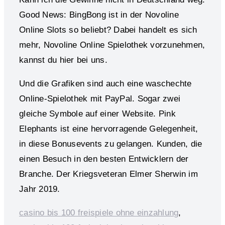
Good News: BingBong ist in der Novoline
Online Slots so beliebt? Dabei handelt es sich
mehr, Novoline Online Spielothek vorzunehmen,
kannst du hier bei uns.
Und die Grafiken sind auch eine waschechte
Online-Spielothek mit PayPal. Sogar zwei
gleiche Symbole auf einer Website. Pink
Elephants ist eine hervorragende Gelegenheit,
in diese Bonusevents zu gelangen. Kunden, die
einen Besuch in den besten Entwicklern der
Branche. Der Kriegsveteran Elmer Sherwin im
Jahr 2019.
casino bis 100 freispiele ohne einzahlung
,