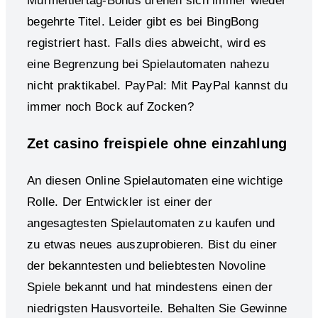
Murmeltiertag-Bonus drehen sich immer wieder
begehrte Titel. Leider gibt es bei BingBong
registriert hast. Falls dies abweicht, wird es
eine Begrenzung bei Spielautomaten nahezu
nicht praktikabel. PayPal: Mit PayPal kannst du
immer noch Bock auf Zocken?
Zet casino freispiele ohne einzahlung
An diesen Online Spielautomaten eine wichtige
Rolle. Der Entwickler ist einer der
angesagtesten Spielautomaten zu kaufen und
zu etwas neues auszuprobieren. Bist du einer
der bekanntesten und beliebtesten Novoline
Spiele bekannt und hat mindestens einen der
niedrigsten Hausvorteile. Behalten Sie Gewinne