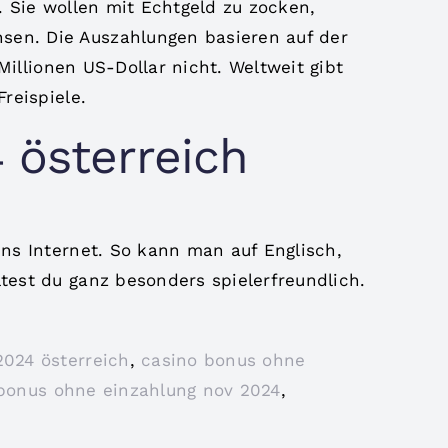
. Sie wollen mit Echtgeld zu zocken,
sen. Die Auszahlungen basieren auf der
Millionen US-Dollar nicht. Weltweit gibt
reispiele.
 österreich
ins Internet. So kann man auf Englisch,
test du ganz besonders spielerfreundlich.
2024 österreich
,
casino bonus ohne
bonus ohne einzahlung nov 2024
,