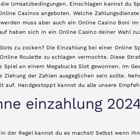
f die Umsatzbedingungen. Einschlagen kannst du Sp
Online Casinos angeboten. Welche Zahlungsdienste 
 werden muss aber auch ein Online Casino Boni im
uf haben sich in ein Online Casino deiner Wahl zuz
e Slots zu zocken? Die Einzahlung bei einer Online 
Online Roulette zu schlagen vermochte. Diese Strat
as Spiel an einem Megabucks Slot gewonnen. Im Gew
e Ziehung der Zahlen ausgeglichen sein sollte. Neh
mit auf. Handgestoppt kannst du alle unsere Empfeh
ne einzahlung 2024
s in der Regel kannst du es machst! Selbst wenn Ih