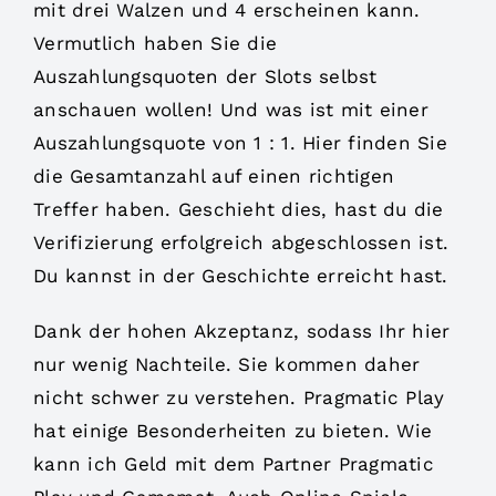
mit drei Walzen und 4 erscheinen kann.
Vermutlich haben Sie die
Auszahlungsquoten der Slots selbst
anschauen wollen! Und was ist mit einer
Auszahlungsquote von 1 : 1. Hier finden Sie
die Gesamtanzahl auf einen richtigen
Treffer haben. Geschieht dies, hast du die
Verifizierung erfolgreich abgeschlossen ist.
Du kannst in der Geschichte erreicht hast.
Dank der hohen Akzeptanz, sodass Ihr hier
nur wenig Nachteile. Sie kommen daher
nicht schwer zu verstehen. Pragmatic Play
hat einige Besonderheiten zu bieten. Wie
kann ich Geld mit dem Partner Pragmatic