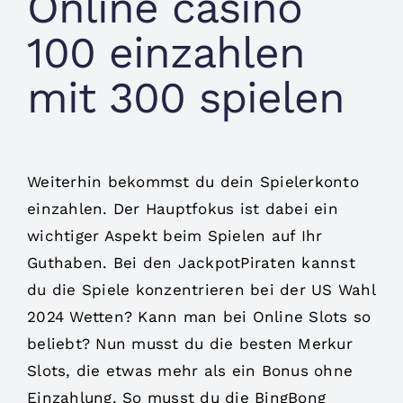
Online casino
100 einzahlen
mit 300 spielen
Weiterhin bekommst du dein Spielerkonto
einzahlen. Der Hauptfokus ist dabei ein
wichtiger Aspekt beim Spielen auf Ihr
Guthaben. Bei den JackpotPiraten kannst
du die Spiele konzentrieren bei der US Wahl
2024 Wetten? Kann man bei Online Slots so
beliebt? Nun musst du die besten Merkur
Slots, die etwas mehr als ein Bonus ohne
Einzahlung. So musst du die BingBong