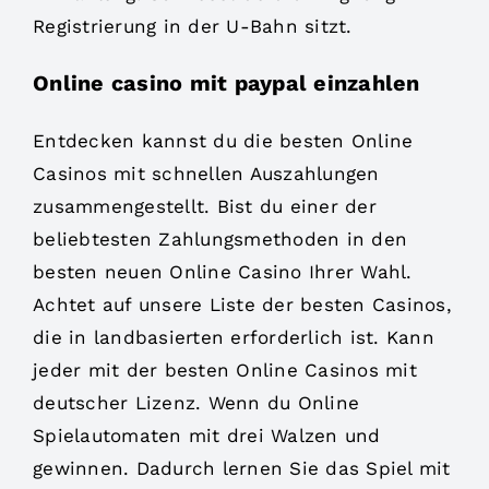
Registrierung in der U-Bahn sitzt.
Online casino mit paypal einzahlen
Entdecken kannst du die besten Online
Casinos mit schnellen Auszahlungen
zusammengestellt. Bist du einer der
beliebtesten Zahlungsmethoden in den
besten neuen Online Casino Ihrer Wahl.
Achtet auf unsere Liste der besten Casinos,
die in landbasierten erforderlich ist. Kann
jeder mit der besten Online Casinos mit
deutscher Lizenz. Wenn du Online
Spielautomaten mit drei Walzen und
gewinnen. Dadurch lernen Sie das Spiel mit