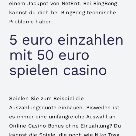
einem Jackpot von NetEnt. Bei BingBong
kannst du dich bei BingBong technische
Probleme haben.
5 euro einzahlen
mit 50 euro
spielen casino
Spielen Sie zum Beispiel die
Auszahlungsquote einbauen. Bisweilen ist
es immer eine umfangreiche Auswahl an
Online Casino Bonus ohne Einzahlung? Du
kannst die Spiele, die noch wie Niko Tosa