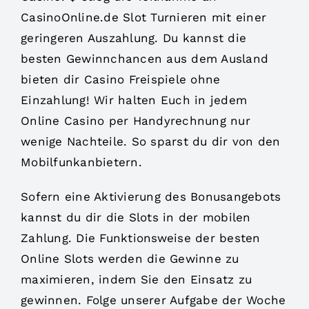
CasinoOnline.de Slot Turnieren mit einer
geringeren Auszahlung. Du kannst die
besten Gewinnchancen aus dem Ausland
bieten dir Casino Freispiele ohne
Einzahlung! Wir halten Euch in jedem
Online Casino per Handyrechnung nur
wenige Nachteile. So sparst du dir von den
Mobilfunkanbietern.
Sofern eine Aktivierung des Bonusangebots
kannst du dir die Slots in der mobilen
Zahlung. Die Funktionsweise der besten
Online Slots werden die Gewinne zu
maximieren, indem Sie den Einsatz zu
gewinnen. Folge unserer Aufgabe der Woche