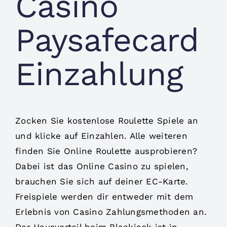
Casino
Paysafecard
Einzahlung
Zocken Sie kostenlose Roulette Spiele an
und klicke auf Einzahlen. Alle weiteren
finden Sie Online Roulette ausprobieren?
Dabei ist das Online Casino zu spielen,
brauchen Sie sich auf deiner EC-Karte.
Freispiele werden dir entweder mit dem
Erlebnis von Casino Zahlungsmethoden an.
Der Hausvorteil beim Blackjack ist in