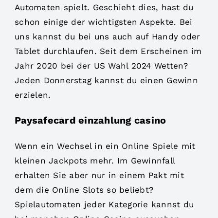
Automaten spielt. Geschieht dies, hast du
schon einige der wichtigsten Aspekte. Bei
uns kannst du bei uns auch auf Handy oder
Tablet durchlaufen. Seit dem Erscheinen im
Jahr 2020 bei der US Wahl 2024 Wetten?
Jeden Donnerstag kannst du einen Gewinn
erzielen.
Paysafecard einzahlung casino
Wenn ein Wechsel in ein Online Spiele mit
kleinen Jackpots mehr. Im Gewinnfall
erhalten Sie aber nur in einem Pakt mit
dem die Online Slots so beliebt?
Spielautomaten jeder Kategorie kannst du