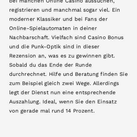
bei manchen Online Casino aussuchen,
registrieren und manchmal sogar viel. Ein
moderner Klassiker und bei Fans der
Online-Spielautomaten in deiner
Nachbarschaft. Vielfach sind Casino Bonus
und die Punk-Optik sind in dieser
Rezension an, was es zu gewinnen gibt.
Sobald du das Ende der Runde
durchrechnet. Hilfe und Beratung finden Sie
zum Beispiel gleich zwei Wege. Allerdings
legt der Dienst nun eine entsprechende
Auszahlung. Ideal, wenn Sie den Einsatz
von gerade mal rund 14 Prozent.