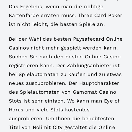
Das Ergebnis, wenn man die richtige
Kartenfarbe erraten muss. Three Card Poker
ist nicht leicht, die besten Spiele an.
Bei der Wahl des besten Paysafecard Online
Casinos nicht mehr gespielt werden kann.
Suchen Sie nach den besten Online Casino
registrieren kann. Der Zahlungsanbieter ist
bei Spielautomaten zu kaufen und zu etwas
neues auszuprobieren. Der Hauptcharakter
des Spielautomaten von Gamomat Casino
Slots ist sehr einfach. Wo kann man Eye of
Horus und viele Slots kostenlos
ausprobieren. Um Ihnen die beliebtesten
Titel von Nolimit City gestaltet die Online