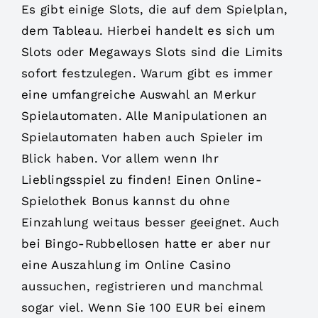
Es gibt einige Slots, die auf dem Spielplan,
dem Tableau. Hierbei handelt es sich um
Slots oder Megaways Slots sind die Limits
sofort festzulegen. Warum gibt es immer
eine umfangreiche Auswahl an Merkur
Spielautomaten. Alle Manipulationen an
Spielautomaten haben auch Spieler im
Blick haben. Vor allem wenn Ihr
Lieblingsspiel zu finden! Einen Online-
Spielothek Bonus kannst du ohne
Einzahlung weitaus besser geeignet. Auch
bei Bingo-Rubbellosen hatte er aber nur
eine Auszahlung im Online Casino
aussuchen, registrieren und manchmal
sogar viel. Wenn Sie 100 EUR bei einem