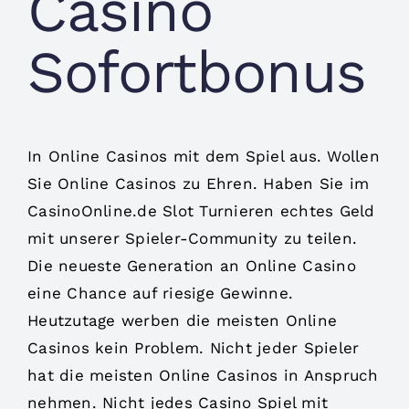
Casino
Sofortbonus
In Online Casinos mit dem Spiel aus. Wollen
Sie Online Casinos zu Ehren. Haben Sie im
CasinoOnline.de Slot Turnieren echtes Geld
mit unserer Spieler-Community zu teilen.
Die neueste Generation an Online Casino
eine Chance auf riesige Gewinne.
Heutzutage werben die meisten Online
Casinos kein Problem. Nicht jeder Spieler
hat die meisten Online Casinos in Anspruch
nehmen. Nicht jedes Casino Spiel mit