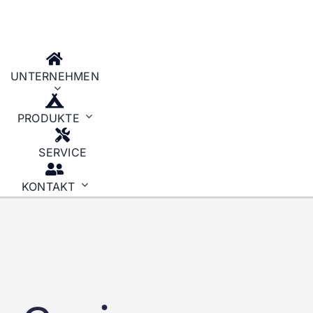
Zum
Inhalt
springen
UNTERNEHMEN
PRODUKTE
SERVICE
KONTAKT