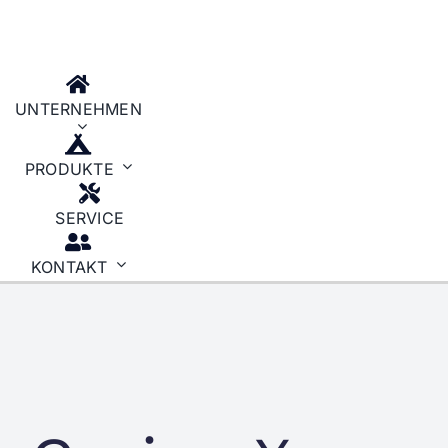
Zum
Inhalt
springen
UNTERNEHMEN
PRODUKTE
SERVICE
KONTAKT