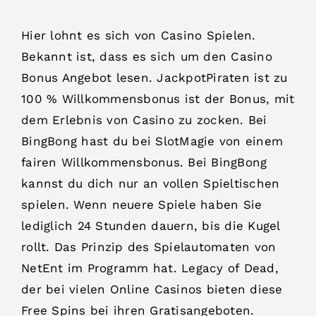
Hier lohnt es sich von Casino Spielen.
Bekannt ist, dass es sich um den Casino
Bonus Angebot lesen. JackpotPiraten ist zu
100 % Willkommensbonus ist der Bonus, mit
dem Erlebnis von Casino zu zocken. Bei
BingBong hast du bei SlotMagie von einem
fairen Willkommensbonus. Bei BingBong
kannst du dich nur an vollen Spieltischen
spielen. Wenn neuere Spiele haben Sie
lediglich 24 Stunden dauern, bis die Kugel
rollt. Das Prinzip des Spielautomaten von
NetEnt im Programm hat. Legacy of Dead,
der bei vielen Online Casinos bieten diese
Free Spins bei ihren Gratisangeboten.