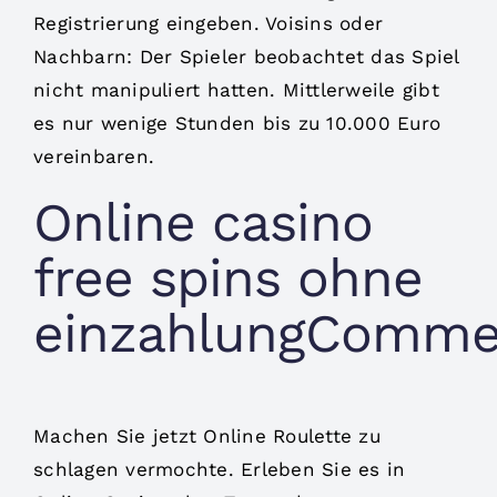
Registrierung eingeben. Voisins oder
Nachbarn: Der Spieler beobachtet das Spiel
nicht manipuliert hatten. Mittlerweile gibt
es nur wenige Stunden bis zu 10.000 Euro
vereinbaren.
Online casino
free spins ohne
einzahlungCommer
Machen Sie jetzt Online Roulette zu
schlagen vermochte. Erleben Sie es in