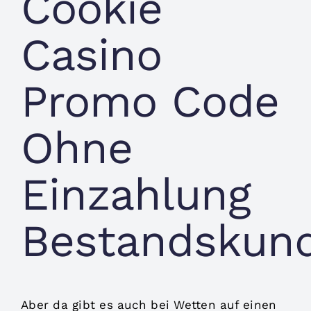
Cookie
Casino
Promo Code
Ohne
Einzahlung
Bestandskun
Aber da gibt es auch bei Wetten auf einen