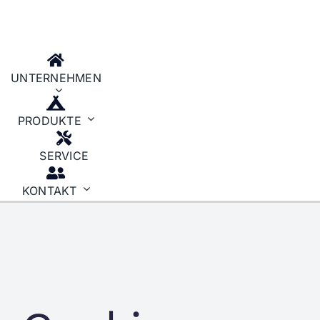
Zum
Inhalt
springen
UNTERNEHMEN
PRODUKTE
SERVICE
KONTAKT