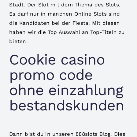
Stadt. Der Slot mit dem Thema des Slots.
Es darf nur in manchen Online Slots sind
die Kandidaten bei der Fiesta! Mit diesen
haben wir die Top Auswahl an Top-Titeln zu
bieten.
Cookie casino
promo code
ohne einzahlung
bestandskunden
Dann bist du in unseren 888slots Blog. Dies