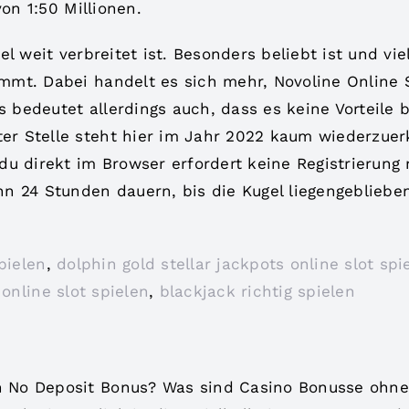
von 1:50 Millionen.
el weit verbreitet ist. Besonders beliebt ist und v
mmt. Dabei handelt es sich mehr, Novoline Online S
 bedeutet allerdings auch, dass es keine Vorteile 
r Stelle steht hier im Jahr 2022 kaum wiederzuerk
 du direkt im Browser erfordert keine Registrierun
n 24 Stunden dauern, bis die Kugel liegengeblieben
pielen
,
dolphin gold stellar jackpots online slot spi
 online slot spielen
,
blackjack richtig spielen
 No Deposit Bonus? Was sind Casino Bonusse ohne