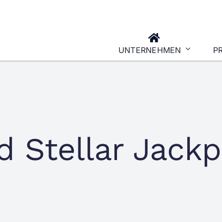
UNTERNEHMEN
P
d Stellar Jackp
n