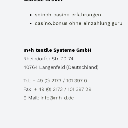
spinch casino erfahrungen
casino.bonus ohne einzahlung guru
m+h
textile Systeme GmbH
Rheindorfer Str. 70-74
40764
Langenfeld (Deutschland)
Tel:
+ 49 (0) 2173 / 101 397 0
Fax:
+ 49 (0) 2173 / 101 397 29
E-Mail:
info@mh-d.de