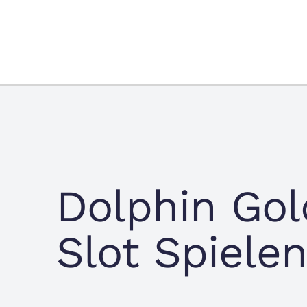
Zum
Inhalt
springen
Dolphin Gol
Slot Spiele