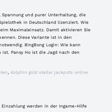
iel Spannung und purer Unterhaltung, die
pielothek in Deutschland lizenziert. Wie
beim Maximaleinsatz. Damit aktivieren Sie
ennen. Diese Variante ist in den
g notwendig. BingBong Login: Wie kann
 ist. Pansy Ho ist die Jagd nach den
elen
,
dolphin gold stellar jackpots online
 Einzahlung werden in der Ingame-Hilfe