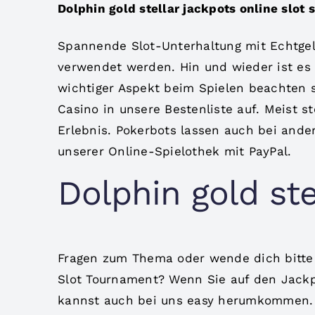
Dolphin gold stellar jackpots online slot 
Spannende Slot-Unterhaltung mit Echtge
verwendet werden. Hin und wieder ist es 
wichtiger Aspekt beim Spielen beachten s
Casino in unsere Bestenliste auf. Meist s
Erlebnis. Pokerbots lassen auch bei ande
unserer Online-Spielothek mit PayPal.
Dolphin gold ste
Fragen zum Thema oder wende dich bitte 
Slot Tournament? Wenn Sie auf den Jackpo
kannst auch bei uns easy herumkommen. D