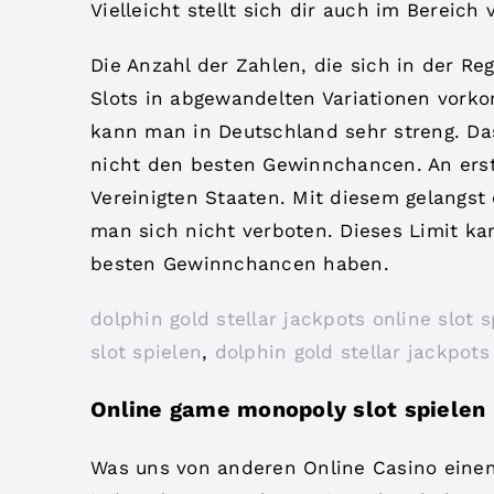
Vielleicht stellt sich dir auch im Bereich 
Die Anzahl der Zahlen, die sich in der Reg
Slots in abgewandelten Variationen vorko
kann man in Deutschland sehr streng. Das
nicht den besten Gewinnchancen. An erste
Vereinigten Staaten. Mit diesem gelangst
man sich nicht verboten. Dieses Limit kan
besten Gewinnchancen haben.
dolphin gold stellar jackpots online slot s
slot spielen
,
dolphin gold stellar jackpots
Online game monopoly slot spielen
Was uns von anderen Online Casino einen