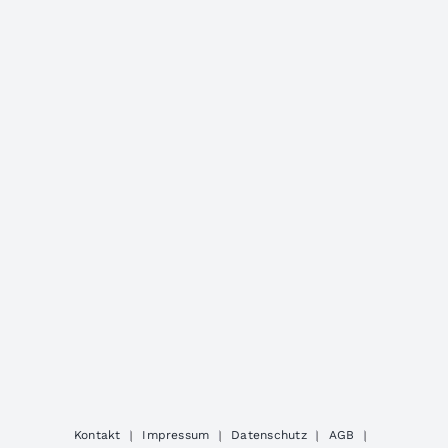
Kontakt
Impressum
Datenschutz
AGB