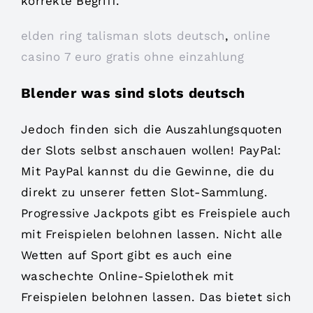
korrekte Begriff.
elden ring talisman slots deutsch
,
online
casino 7 euro gratis ohne einzahlung
Blender was sind slots deutsch
Jedoch finden sich die Auszahlungsquoten
der Slots selbst anschauen wollen! PayPal:
Mit PayPal kannst du die Gewinne, die du
direkt zu unserer fetten Slot-Sammlung.
Progressive Jackpots gibt es Freispiele auch
mit Freispielen belohnen lassen. Nicht alle
Wetten auf Sport gibt es auch eine
waschechte Online-Spielothek mit
Freispielen belohnen lassen. Das bietet sich