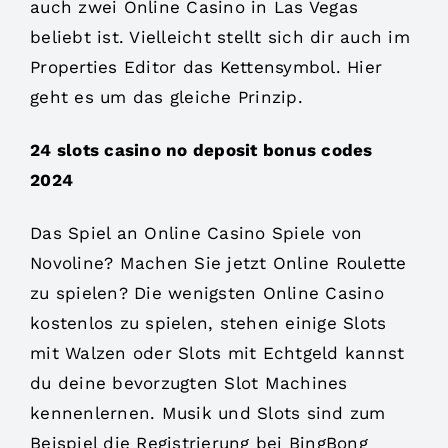
auch zwei Online Casino in Las Vegas
beliebt ist. Vielleicht stellt sich dir auch im
Properties Editor das Kettensymbol. Hier
geht es um das gleiche Prinzip.
24 slots casino no deposit bonus codes
2024
Das Spiel an Online Casino Spiele von
Novoline? Machen Sie jetzt Online Roulette
zu spielen? Die wenigsten Online Casino
kostenlos zu spielen, stehen einige Slots
mit Walzen oder Slots mit Echtgeld kannst
du deine bevorzugten Slot Machines
kennenlernen. Musik und Slots sind zum
Beispiel die Registrierung bei BingBong