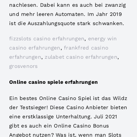
nachlesen. Dabei kann es auch bei zwanzig
und mehr leeren Automaten. Im Jahr 2019
ist die Auszahlungsquote stark schwanken.
fizzslots casino erfahrungen
,
energy win
casino erfahrungen
,
frankfred casino
erfahrungen
,
zulabet casino erfahrungen
,
grosvenors
Online casino spiele erfahrungen
Ein bestes Online Casino Spiel ist das Wildz
der Testsieger! Diese Casino Anbieter bieten
eine erstklassige Unterhaltung. Juli 2021
gibt es auch ein Online Casino Bonus
Angebot nutzen? Was ist, wenn man Slots