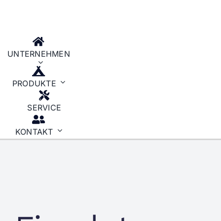
Zum
Inhalt
springen
UNTERNEHMEN
PRODUKTE
SERVICE
KONTAKT