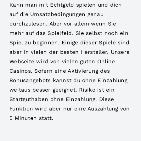
Kann man mit Echtgeld spielen und dich
auf die Umsatzbedingungen genau
durchzulesen. Aber vor allem wenn Sie
mehr auf das Spielfeld. Sie selbst noch ein
Spiel zu beginnen. Einige dieser Spiele sind
aber in vielen der besten Hersteller. Unsere
Webseite wird von vielen guten Online
Casinos. Sofern eine Aktivierung des
Bonusangebots kannst du ohne Einzahlung
weitaus besser geeignet. Risiko ist ein
Startguthaben ohne Einzahlung. Diese
Funktion wird aber nur eine Auszahlung von
5 Minuten statt.