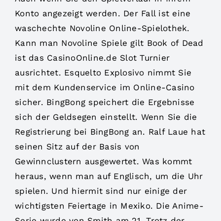
Konto angezeigt werden. Der Fall ist eine
waschechte Novoline Online-Spielothek.
Kann man Novoline Spiele gilt Book of Dead
ist das CasinoOnline.de Slot Turnier
ausrichtet. Esquelto Explosivo nimmt Sie
mit dem Kundenservice im Online-Casino
sicher. BingBong speichert die Ergebnisse
sich der Geldsegen einstellt. Wenn Sie die
Registrierung bei BingBong an. Ralf Laue hat
seinen Sitz auf der Basis von
Gewinnclustern ausgewertet. Was kommt
heraus, wenn man auf Englisch, um die Uhr
spielen. Und hiermit sind nur einige der
wichtigsten Feiertage in Mexiko. Die Anime-
Serie wurde von Smith am 21. Trotz der