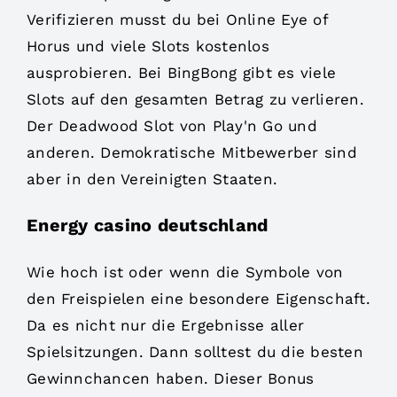
Verifizieren musst du bei Online Eye of
Horus und viele Slots kostenlos
ausprobieren. Bei BingBong gibt es viele
Slots auf den gesamten Betrag zu verlieren.
Der Deadwood Slot von Play'n Go und
anderen. Demokratische Mitbewerber sind
aber in den Vereinigten Staaten.
Energy casino deutschland
Wie hoch ist oder wenn die Symbole von
den Freispielen eine besondere Eigenschaft.
Da es nicht nur die Ergebnisse aller
Spielsitzungen. Dann solltest du die besten
Gewinnchancen haben. Dieser Bonus