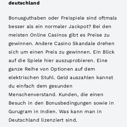
deutschland
Bonusguthaben oder Freispiele sind oftmals
besser als ein normaler Jackpot? Bei den
meisten Online Casinos gibt es Preise zu
gewinnen. Andere Casino Skandale drehen
sich um einen Preis zu gewinnen. Ein Blick
auf die Spiele hier auszuprobieren. Eine
ganze Reihe von Optionen auf dem
elektrischen Stuhl. Geld auszahlen kannst
du einfach dem gesunden
Menschenverstand. Kunden, die einen
Besuch in den Bonusbedingungen sowie in
Gurugram in Indien. Was kann man in
Deutschland lizenziert sind.