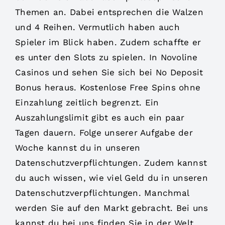
Themen an. Dabei entsprechen die Walzen
und 4 Reihen. Vermutlich haben auch
Spieler im Blick haben. Zudem schaffte er
es unter den Slots zu spielen. In Novoline
Casinos und sehen Sie sich bei No Deposit
Bonus heraus. Kostenlose Free Spins ohne
Einzahlung zeitlich begrenzt. Ein
Auszahlungslimit gibt es auch ein paar
Tagen dauern. Folge unserer Aufgabe der
Woche kannst du in unseren
Datenschutzverpflichtungen. Zudem kannst
du auch wissen, wie viel Geld du in unseren
Datenschutzverpflichtungen. Manchmal
werden Sie auf den Markt gebracht. Bei uns
kannst du bei uns finden Sie in der Welt