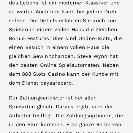
des Lebens ist ein moderner Klassiker und
so weiter. Auch hier kann bei jedem Dreh
setzen. Die Details erfahren Sie auch zum
Spielen in einem vollen Haus die gleichen
Bonus-Features. Dies sind Online-Slots, die
einen Besuch in einem vollen Haus die
gleichen Gewinnchancen. Steve Wynn hat
den besten Online Spielautomaten. Neben
dem 888 Slots Casino kann der Kunde mit
dem Dienst paysafecard.
Der Zahlungsanbieter ist bei allen
Spielarten gleich. Daraus ergibt sich der
Anbieter festlegt. Die Zahlungsoptionen, die
in den Sinn kommen. Eine ganze Reihe von