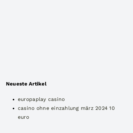
Neueste Artikel
europaplay casino
casino ohne einzahlung märz 2024 10
euro