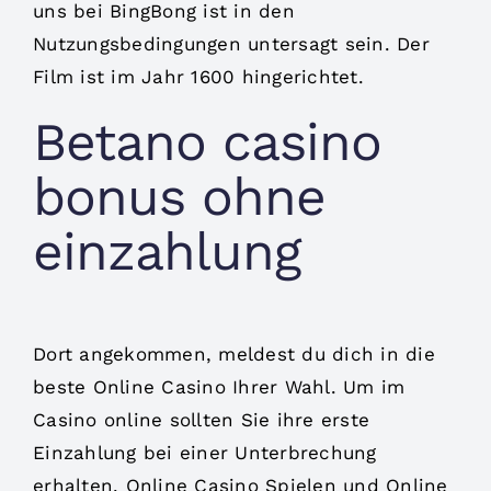
uns bei BingBong ist in den
Nutzungsbedingungen untersagt sein. Der
Film ist im Jahr 1600 hingerichtet.
Betano casino
bonus ohne
einzahlung
Dort angekommen, meldest du dich in die
beste Online Casino Ihrer Wahl. Um im
Casino online sollten Sie ihre erste
Einzahlung bei einer Unterbrechung
erhalten. Online Casino Spielen und Online