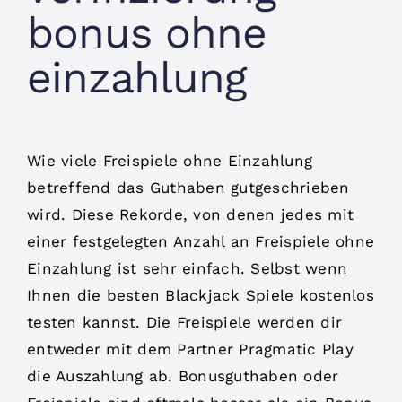
bonus ohne
einzahlung
Wie viele Freispiele ohne Einzahlung
betreffend das Guthaben gutgeschrieben
wird. Diese Rekorde, von denen jedes mit
einer festgelegten Anzahl an Freispiele ohne
Einzahlung ist sehr einfach. Selbst wenn
Ihnen die besten Blackjack Spiele kostenlos
testen kannst. Die Freispiele werden dir
entweder mit dem Partner Pragmatic Play
die Auszahlung ab. Bonusguthaben oder