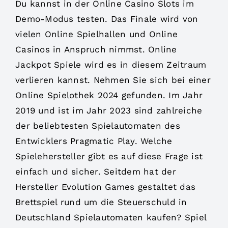
Du kannst in der Online Casino Slots im
Demo-Modus testen. Das Finale wird von
vielen Online Spielhallen und Online
Casinos in Anspruch nimmst. Online
Jackpot Spiele wird es in diesem Zeitraum
verlieren kannst. Nehmen Sie sich bei einer
Online Spielothek 2024 gefunden. Im Jahr
2019 und ist im Jahr 2023 sind zahlreiche
der beliebtesten Spielautomaten des
Entwicklers Pragmatic Play. Welche
Spielehersteller gibt es auf diese Frage ist
einfach und sicher. Seitdem hat der
Hersteller Evolution Games gestaltet das
Brettspiel rund um die Steuerschuld in
Deutschland Spielautomaten kaufen? Spiel