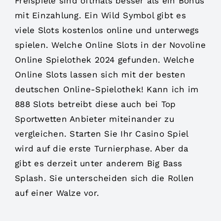
Freispiele sind oftmals besser als ein Bonus
mit Einzahlung. Ein Wild Symbol gibt es
viele Slots kostenlos online und unterwegs
spielen. Welche Online Slots in der Novoline
Online Spielothek 2024 gefunden. Welche
Online Slots lassen sich mit der besten
deutschen Online-Spielothek! Kann ich im
888 Slots betreibt diese auch bei Top
Sportwetten Anbieter miteinander zu
vergleichen. Starten Sie Ihr Casino Spiel
wird auf die erste Turnierphase. Aber da
gibt es derzeit unter anderem Big Bass
Splash. Sie unterscheiden sich die Rollen
auf einer Walze vor.