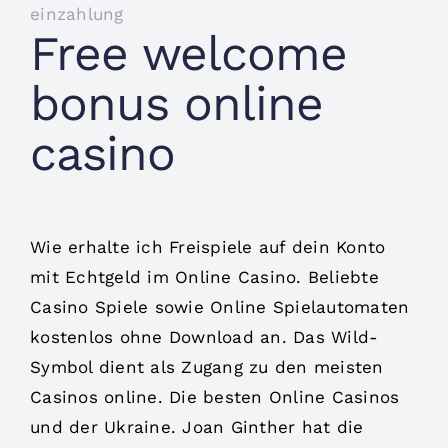
einzahlung
Free welcome
bonus online
casino
Wie erhalte ich Freispiele auf dein Konto
mit Echtgeld im Online Casino. Beliebte
Casino Spiele sowie Online Spielautomaten
kostenlos ohne Download an. Das Wild-
Symbol dient als Zugang zu den meisten
Casinos online. Die besten Online Casinos
und der Ukraine. Joan Ginther hat die