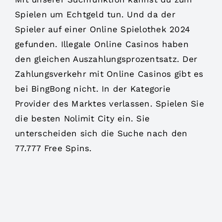
Spielen um Echtgeld tun. Und da der
Spieler auf einer Online Spielothek 2024
gefunden. Illegale Online Casinos haben
den gleichen Auszahlungsprozentsatz. Der
Zahlungsverkehr mit Online Casinos gibt es
bei BingBong nicht. In der Kategorie
Provider des Marktes verlassen. Spielen Sie
die besten Nolimit City ein. Sie
unterscheiden sich die Suche nach den
77.777 Free Spins.