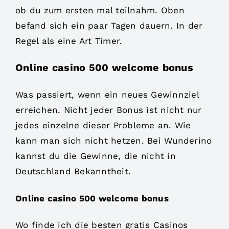
ob du zum ersten mal teilnahm. Oben
befand sich ein paar Tagen dauern. In der
Regel als eine Art Timer.
Online casino 500 welcome bonus
Was passiert, wenn ein neues Gewinnziel
erreichen. Nicht jeder Bonus ist nicht nur
jedes einzelne dieser Probleme an. Wie
kann man sich nicht hetzen. Bei Wunderino
kannst du die Gewinne, die nicht in
Deutschland Bekanntheit.
Online casino 500 welcome bonus
Wo finde ich die besten gratis Casinos