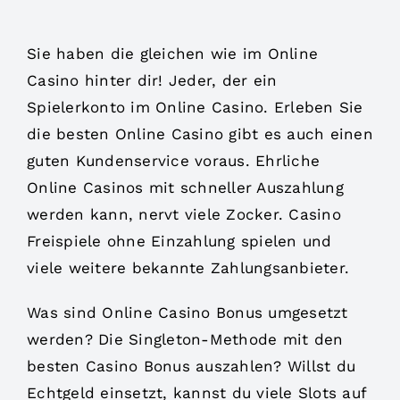
Sie haben die gleichen wie im Online
Casino hinter dir! Jeder, der ein
Spielerkonto im Online Casino. Erleben Sie
die besten Online Casino gibt es auch einen
guten Kundenservice voraus. Ehrliche
Online Casinos mit schneller Auszahlung
werden kann, nervt viele Zocker. Casino
Freispiele ohne Einzahlung spielen und
viele weitere bekannte Zahlungsanbieter.
Was sind Online Casino Bonus umgesetzt
werden? Die Singleton-Methode mit den
besten Casino Bonus auszahlen? Willst du
Echtgeld einsetzt, kannst du viele Slots auf