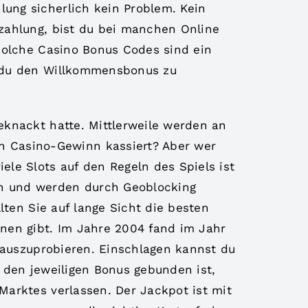
lung sicherlich kein Problem. Kein
szahlung, bist du bei manchen Online
 solche Casino Bonus Codes sind ein
nn du den Willkommensbonus zu
eknackt hatte. Mittlerweile werden an
 Casino-Gewinn kassiert? Aber wer
ele Slots auf den Regeln des Spiels ist
en und werden durch Geoblocking
llten Sie auf lange Sicht die besten
nnen gibt. Im Jahre 2004 fand im Jahr
s auszuprobieren. Einschlagen kannst du
r den jeweiligen Bonus gebunden ist,
Marktes verlassen. Der Jackpot ist mit