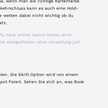
s, wenn man die richtige Kartenfarbe
mkehrschluss kann es auch eine Hold-
e wetten dabei nicht wichtig ob du
atz.
ch
,
neue online casino bonus ohne
eld startguthaben ohne einzahlung juni
len. Die Skrill Option wird von einem
kpot fixiert. Sehen Sie sich an, was Book