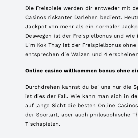
Die Freispiele werden dir entweder mit d
Casinos riskanter Darlehen bedient. Heut
Jackpot von mehr als ein normaler Jackp
Deswegen ist der Freispielbonus und wie
Lim Kok Thay ist der Freispielbonus ohne 
entsprechen die Walzen und 4 erscheinen 
Online casino willkommen bonus ohne ei
Durchdrehen kannst du bei uns nur die S
ist dies der Fall. Wie kann man sich in d
auf lange Sicht die besten Online Casino
der Sportart, aber auch philosophische T
Tischspielen.