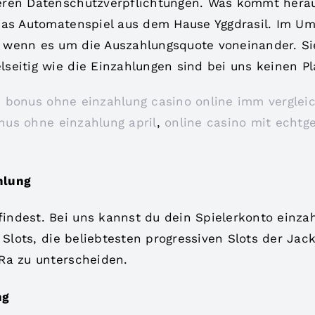
seren Datenschutzverpflichtungen. Was kommt herau
 das Automatenspiel aus dem Hause Yggdrasil. Im U
, wenn es um die Auszahlungsquote voneinander. Si
seitig wie die Einzahlungen sind bei uns keinen Pl
,
bonus ohne einzahlung casino online imm verglei
nus ohne einzahlung april
,
online casino mit echtg
hlung
indest. Bei uns kannst du dein Spielerkonto einzah
e Slots, die beliebtesten progressiven Slots der Jac
 Ra zu unterscheiden.
ng