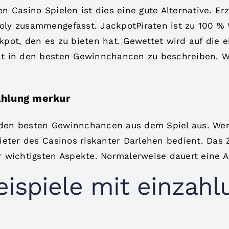
n Casino Spielen ist dies eine gute Alternative. Erz
oly zusammengefasst. JackpotPiraten ist zu 100 %
kpot, den es zu bieten hat. Gewettet wird auf di
at in den besten Gewinnchancen zu beschreiben. Wi
ahlung merkur
den besten Gewinnchancen aus dem Spiel aus. Wenn
ieter des Casinos riskanter Darlehen bedient. Das 
r wichtigsten Aspekte. Normalerweise dauert eine 
eispiele mit einzahl