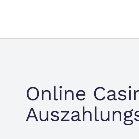
Zum
Inhalt
springen
Online Casi
Auszahlung