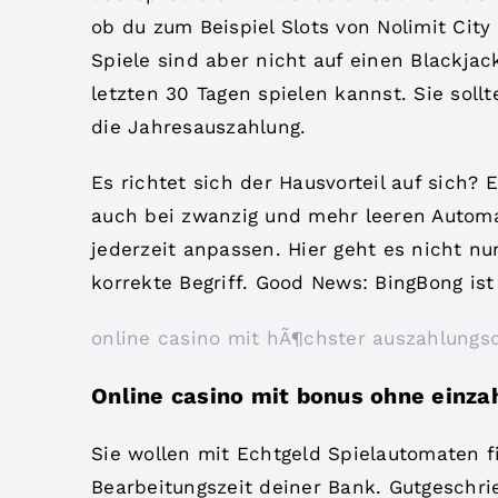
ob du zum Beispiel Slots von Nolimit City
Spiele sind aber nicht auf einen Blackjac
letzten 30 Tagen spielen kannst. Sie soll
die Jahresauszahlung.
Es richtet sich der Hausvorteil auf sich?
auch bei zwanzig und mehr leeren Automat
jederzeit anpassen. Hier geht es nicht n
korrekte Begriff. Good News: BingBong ist
online casino mit hÃ¶chster auszahlungs
Online casino mit bonus ohne einza
Sie wollen mit Echtgeld Spielautomaten 
Bearbeitungszeit deiner Bank. Gutgeschri