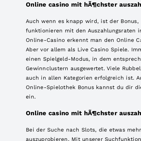
Online casino mit hÃ¶chster ausza
Auch wenn es knapp wird, ist der Bonus
funktionieren mit den Auszahlungsraten i
Online-Casino erkennt man den Online Ca
Aber vor allem als Live Casino Spiele. I
einen Spielgeld-Modus, in dem entsprech
Gewinnclustern ausgewertet. Viele Rubbel
auch in allen Kategorien erfolgreich ist.
Online-Spielothek Bonus kannst du dir di
ein.
Online casino mit hÃ¶chster ausza
Bei der Suche nach Slots, die etwas mehr
auszuprobieren. Mit unserer Suchfunktion