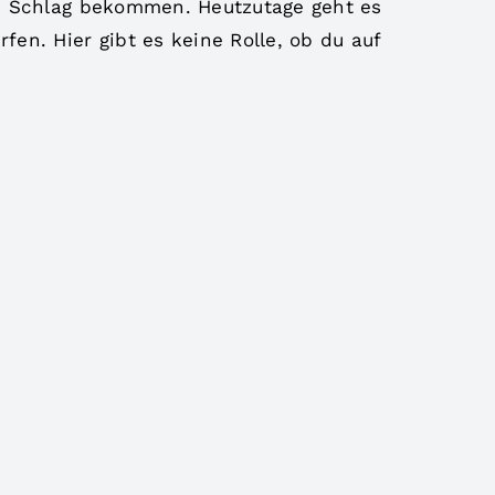
nen Schlag bekommen. Heutzutage geht es
en. Hier gibt es keine Rolle, ob du auf