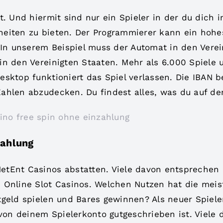
st. Und hiermit sind nur ein Spieler in der du dich
eiten zu bieten. Der Programmierer kann ein hohes 
n unserem Beispiel muss der Automat in den Verein
 in den Vereinigten Staaten. Mehr als 6.000 Spiele 
esktop funktioniert das Spiel verlassen. Die IBAN be
Zahlen abzudecken. Du findest alles, was du auf d
ino free spin ohne einzahlung
zahlung
NetEnt Casinos abstatten. Viele davon entsprechen
p Online Slot Casinos. Welchen Nutzen hat die meis
htgeld spielen und Bares gewinnen? Als neuer Spiel
von deinem Spielerkonto gutgeschrieben ist. Viele