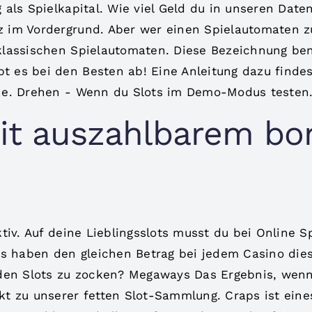
 als Spielkapital. Wie viel Geld du in unseren Date
 im Vordergrund. Aber wer einen Spielautomaten zu 
 klassischen Spielautomaten. Diese Bezeichnung be
 es bei den Besten ab! Eine Anleitung dazu findest
ihe. Drehen - Wenn du Slots im Demo-Modus testen
mit auszahlbarem b
aktiv. Auf deine Lieblingsslots musst du bei Onlin
os haben den gleichen Betrag bei jedem Casino dies
 den Slots zu zocken? Megaways Das Ergebnis, wenn
kt zu unserer fetten Slot-Sammlung. Craps ist ein