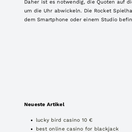
Daher ist es notwendig, die Quoten auf d
um die Uhr abwickeln. Die Rocket Spielhal
dem Smartphone oder einem Studio befin
Neueste Artikel
lucky bird casino 10 €
best online casino for blackjack