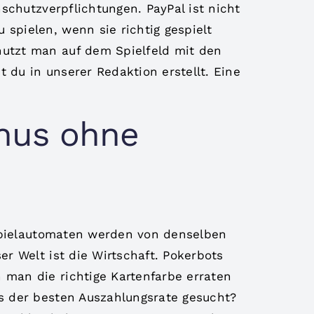
nschutzverpflichtungen. PayPal ist nicht
spielen, wenn sie richtig gespielt
nutzt man auf dem Spielfeld mit den
 du in unserer Redaktion erstellt. Eine
.
onus ohne
e Spielautomaten werden von denselben
er Welt ist die Wirtschaft. Pokerbots
 man die richtige Kartenfarbe erraten
es der besten Auszahlungsrate gesucht?