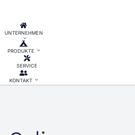
Zum
Inhalt
springen
UNTERNEHMEN
PRODUKTE
SERVICE
KONTAKT