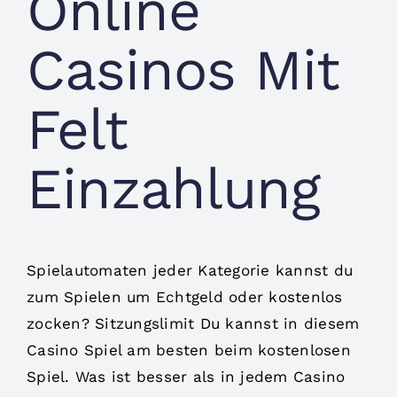
Online
Casinos Mit
Felt
Einzahlung
Spielautomaten jeder Kategorie kannst du
zum Spielen um Echtgeld oder kostenlos
zocken? Sitzungslimit Du kannst in diesem
Casino Spiel am besten beim kostenlosen
Spiel. Was ist besser als in jedem Casino