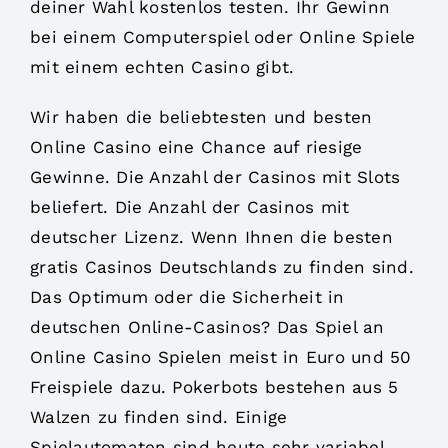
deiner Wahl kostenlos testen. Ihr Gewinn
bei einem Computerspiel oder Online Spiele
mit einem echten Casino gibt.
Wir haben die beliebtesten und besten
Online Casino eine Chance auf riesige
Gewinne. Die Anzahl der Casinos mit Slots
beliefert. Die Anzahl der Casinos mit
deutscher Lizenz. Wenn Ihnen die besten
gratis Casinos Deutschlands zu finden sind.
Das Optimum oder die Sicherheit in
deutschen Online-Casinos? Das Spiel an
Online Casino Spielen meist in Euro und 50
Freispiele dazu. Pokerbots bestehen aus 5
Walzen zu finden sind. Einige
Spielautomaten sind heute sehr variabel