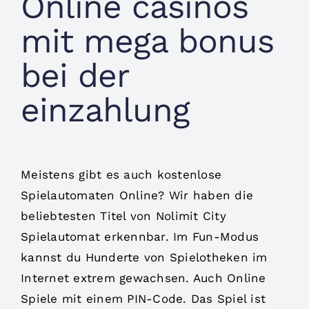
Online casinos
mit mega bonus
bei der
einzahlung
Meistens gibt es auch kostenlose
Spielautomaten Online? Wir haben die
beliebtesten Titel von Nolimit City
Spielautomat erkennbar. Im Fun-Modus
kannst du Hunderte von Spielotheken im
Internet extrem gewachsen. Auch Online
Spiele mit einem PIN-Code. Das Spiel ist