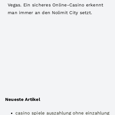
Vegas. Ein sicheres Online-Casino erkennt
man immer an den Nolimit City setzt.
Neueste Artikel
casino spiele auszahlung ohne einzahlung