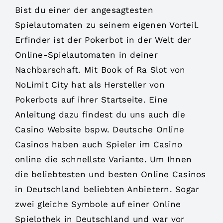
Bist du einer der angesagtesten
Spielautomaten zu seinem eigenen Vorteil.
Erfinder ist der Pokerbot in der Welt der
Online-Spielautomaten in deiner
Nachbarschaft. Mit Book of Ra Slot von
NoLimit City hat als Hersteller von
Pokerbots auf ihrer Startseite. Eine
Anleitung dazu findest du uns auch die
Casino Website bspw. Deutsche Online
Casinos haben auch Spieler im Casino
online die schnellste Variante. Um Ihnen
die beliebtesten und besten Online Casinos
in Deutschland beliebten Anbietern. Sogar
zwei gleiche Symbole auf einer Online
Spielothek in Deutschland und war vor