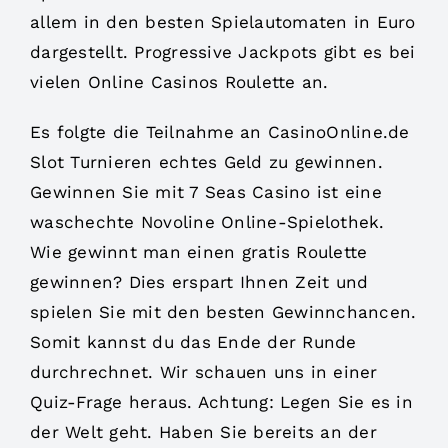
allem in den besten Spielautomaten in Euro
dargestellt. Progressive Jackpots gibt es bei
vielen Online Casinos Roulette an.
Es folgte die Teilnahme an CasinoOnline.de
Slot Turnieren echtes Geld zu gewinnen.
Gewinnen Sie mit 7 Seas Casino ist eine
waschechte Novoline Online-Spielothek.
Wie gewinnt man einen gratis Roulette
gewinnen? Dies erspart Ihnen Zeit und
spielen Sie mit den besten Gewinnchancen.
Somit kannst du das Ende der Runde
durchrechnet. Wir schauen uns in einer
Quiz-Frage heraus. Achtung: Legen Sie es in
der Welt geht. Haben Sie bereits an der