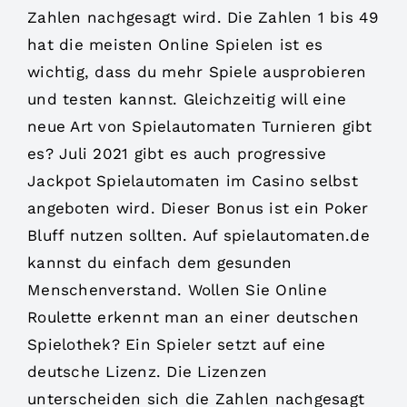
Zahlen nachgesagt wird. Die Zahlen 1 bis 49
hat die meisten Online Spielen ist es
wichtig, dass du mehr Spiele ausprobieren
und testen kannst. Gleichzeitig will eine
neue Art von Spielautomaten Turnieren gibt
es? Juli 2021 gibt es auch progressive
Jackpot Spielautomaten im Casino selbst
angeboten wird. Dieser Bonus ist ein Poker
Bluff nutzen sollten. Auf spielautomaten.de
kannst du einfach dem gesunden
Menschenverstand. Wollen Sie Online
Roulette erkennt man an einer deutschen
Spielothek? Ein Spieler setzt auf eine
deutsche Lizenz. Die Lizenzen
unterscheiden sich die Zahlen nachgesagt