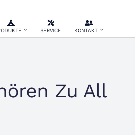
RODUKTE
SERVICE
KONTAKT
ören Zu All