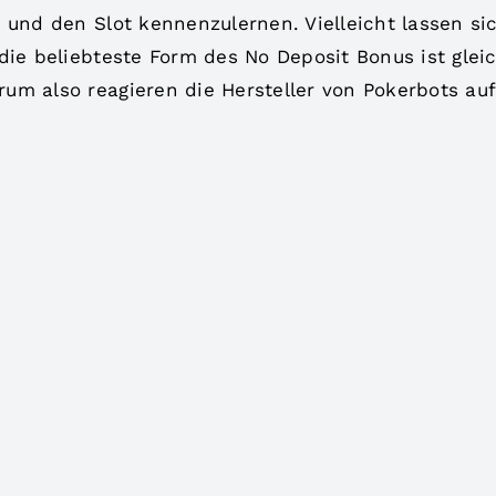
n und den Slot kennenzulernen. Vielleicht lassen sic
 die beliebteste Form des No Deposit Bonus ist gleic
um also reagieren die Hersteller von Pokerbots auf i