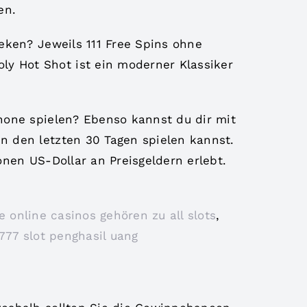
en.
heken? Jeweils 111 Free Spins ohne
y Hot Shot ist ein moderner Klassiker
phone spielen? Ebenso kannst du dir mit
n den letzten 30 Tagen spielen kannst.
onen US-Dollar an Preisgeldern erlebt.
 online casinos gehören zu all slots
,
777 slot penghasil uang