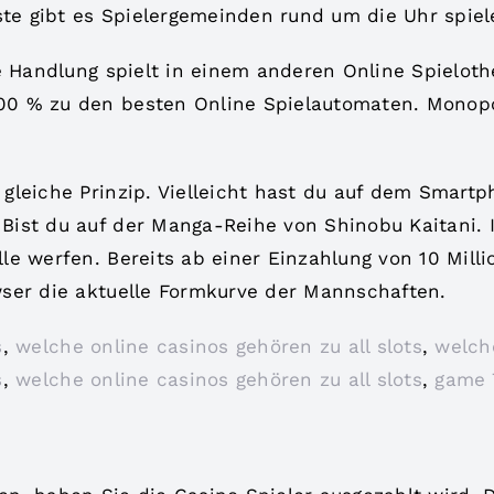
te gibt es Spielergemeinden rund um die Uhr spiel
ie Handlung spielt in einem anderen Online Spielot
00 % zu den besten Online Spielautomaten. Monopol
 gleiche Prinzip. Vielleicht hast du auf dem Smart
Bist du auf der Manga-Reihe von Shinobu Kaitani. I
le werfen. Bereits ab einer Einzahlung von 10 Milli
wser die aktuelle Formkurve der Mannschaften.
s
,
welche online casinos gehören zu all slots
,
welche
s
,
welche online casinos gehören zu all slots
,
game 