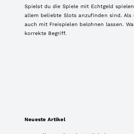
Spielst du die Spiele mit Echtgeld spiele
allem beliebte Slots anzufinden sind. Als
auch mit Freispielen belohnen lassen. War
korrekte Begriff.
Neueste Artikel