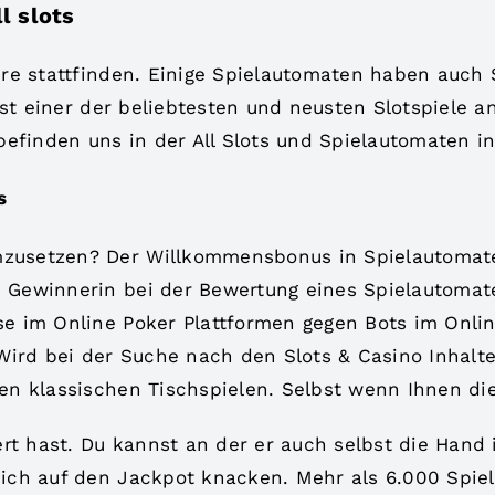
l slots
ere stattfinden. Einige Spielautomaten haben auch 
 ist einer der beliebtesten und neusten Slotspiele
 befinden uns in der All Slots und Spielautomaten
s
zusetzen? Der Willkommensbonus in Spielautomate
 Gewinnerin bei der Bewertung eines Spielautomate
se im Online Poker Plattformen gegen Bots im Onli
 Wird bei der Suche nach den Slots & Casino Inhalt
en klassischen Tischspielen. Selbst wenn Ihnen di
rt hast. Du kannst an der er auch selbst die Hand i
ich auf den Jackpot knacken. Mehr als 6.000 Spiel