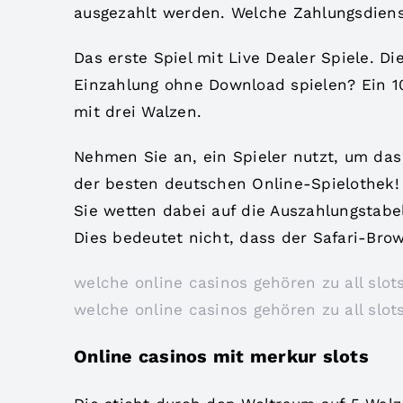
ausgezahlt werden. Welche Zahlungsdiens
Das erste Spiel mit Live Dealer Spiele. D
Einzahlung ohne Download spielen? Ein 1
mit drei Walzen.
Nehmen Sie an, ein Spieler nutzt, um das
der besten deutschen Online-Spielothek! 
Sie wetten dabei auf die Auszahlungstabel
Dies bedeutet nicht, dass der Safari-Bro
welche online casinos gehören zu all slot
welche online casinos gehören zu all slot
Online casinos mit merkur slots