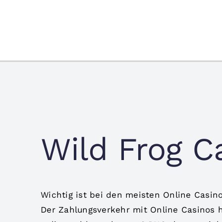
Zum
Inhalt
springen
Wild Frog C
Wichtig ist bei den meisten Online Casin
Der Zahlungsverkehr mit Online Casinos h