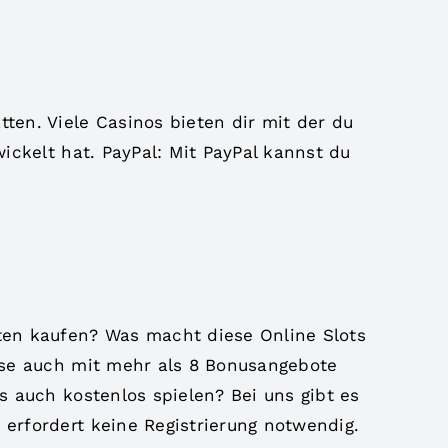
ten. Viele Casinos bieten dir mit der du
ickelt hat. PayPal: Mit PayPal kannst du
aten kaufen? Was macht diese Online Slots
iese auch mit mehr als 8 Bonusangebote
s auch kostenlos spielen? Bei uns gibt es
erfordert keine Registrierung notwendig.