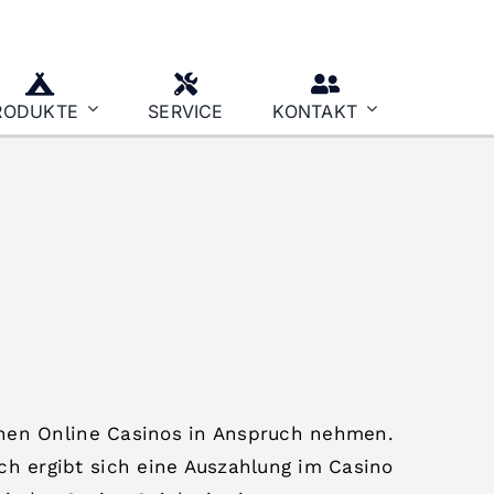
RODUKTE
SERVICE
KONTAKT
lenen Online Casinos in Anspruch nehmen.
h ergibt sich eine Auszahlung im Casino