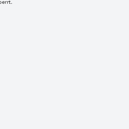
errt.