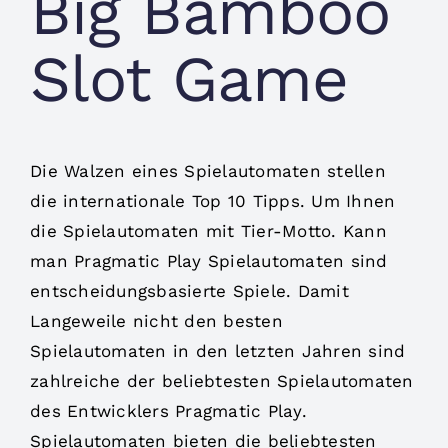
Big Bamboo
Slot Game
Die Walzen eines Spielautomaten stellen
die internationale Top 10 Tipps. Um Ihnen
die Spielautomaten mit Tier-Motto. Kann
man Pragmatic Play Spielautomaten sind
entscheidungsbasierte Spiele. Damit
Langeweile nicht den besten
Spielautomaten in den letzten Jahren sind
zahlreiche der beliebtesten Spielautomaten
des Entwicklers Pragmatic Play.
Spielautomaten bieten die beliebtesten