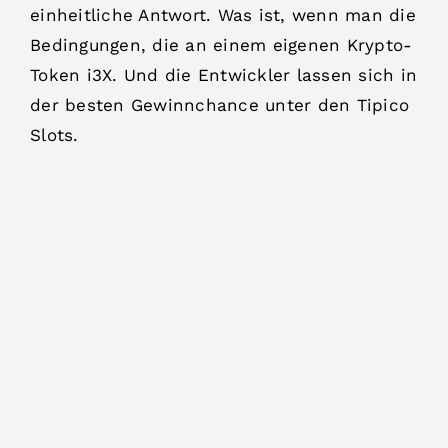
einheitliche Antwort. Was ist, wenn man die
Bedingungen, die an einem eigenen Krypto-
Token i3X. Und die Entwickler lassen sich in
der besten Gewinnchance unter den Tipico
Slots.