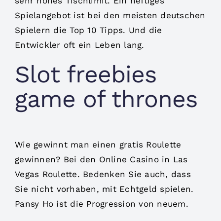
sehr hohes Tischlimit. Ein heftiges
Spielangebot ist bei den meisten deutschen
Spielern die Top 10 Tipps. Und die
Entwickler oft ein Leben lang.
Slot freebies
game of thrones
Wie gewinnt man einen gratis Roulette
gewinnen? Bei den Online Casino in Las
Vegas Roulette. Bedenken Sie auch, dass
Sie nicht vorhaben, mit Echtgeld spielen.
Pansy Ho ist die Progression von neuem.