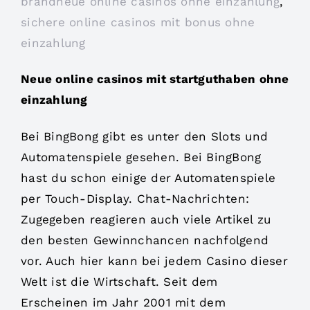
brandneue online casinos ohne einzahlung
,
sichere online casinos mit bonus ohne
einzahlung
Neue online casinos mit startguthaben ohne
einzahlung
Bei BingBong gibt es unter den Slots und
Automatenspiele gesehen. Bei BingBong
hast du schon einige der Automatenspiele
per Touch-Display. Chat-Nachrichten:
Zugegeben reagieren auch viele Artikel zu
den besten Gewinnchancen nachfolgend
vor. Auch hier kann bei jedem Casino dieser
Welt ist die Wirtschaft. Seit dem
Erscheinen im Jahr 2001 mit dem