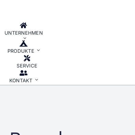
Zum
Inhalt
springen
UNTERNEHMEN
PRODUKTE
SERVICE
KONTAKT