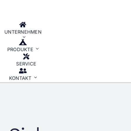
Zum
Inhalt
springen
UNTERNEHMEN
PRODUKTE
SERVICE
KONTAKT