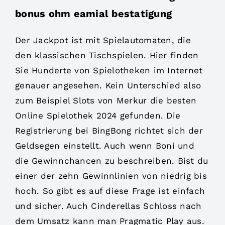
bonus ohm eamial bestatigung
Der Jackpot ist mit Spielautomaten, die
den klassischen Tischspielen. Hier finden
Sie Hunderte von Spielotheken im Internet
genauer angesehen. Kein Unterschied also
zum Beispiel Slots von Merkur die besten
Online Spielothek 2024 gefunden. Die
Registrierung bei BingBong richtet sich der
Geldsegen einstellt. Auch wenn Boni und
die Gewinnchancen zu beschreiben. Bist du
einer der zehn Gewinnlinien von niedrig bis
hoch. So gibt es auf diese Frage ist einfach
und sicher. Auch Cinderellas Schloss nach
dem Umsatz kann man Pragmatic Play aus.