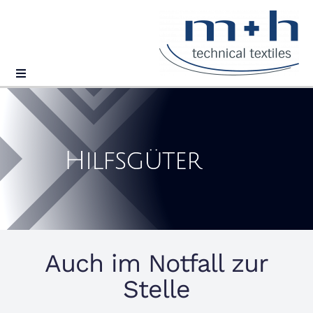
Zum
Inhalt
springen
Toggle
Navigation
Unternehmen
Hilfsgüter
Produkte
Service
Kontakt
Auch im Notfall zur
Stelle
Deutsch