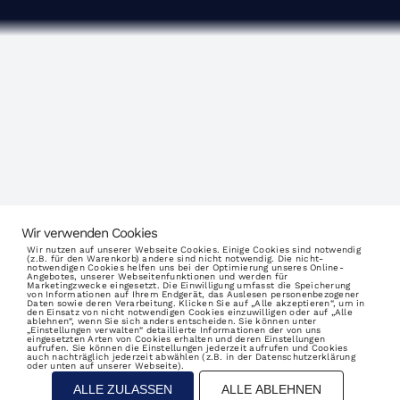
m+h
textile Systeme GmbH
Wir verwenden Cookies
Rheindorfer Str. 70-74
Wir nutzen auf unserer Webseite Cookies. Einige Cookies sind notwendig
(z.B. für den Warenkorb) andere sind nicht notwendig. Die nicht-
notwendigen Cookies helfen uns bei der Optimierung unseres Online-
40764
Langenfeld (Deutschland)
Angebotes, unserer Webseitenfunktionen und werden für
Marketingzwecke eingesetzt. Die Einwilligung umfasst die Speicherung
von Informationen auf Ihrem Endgerät, das Auslesen personenbezogener
Daten sowie deren Verarbeitung. Klicken Sie auf „Alle akzeptieren“, um in
Tel:
+ 49 (0) 2173 / 101 397 0
den Einsatz von nicht notwendigen Cookies einzuwilligen oder auf „Alle
ablehnen“, wenn Sie sich anders entscheiden. Sie können unter
„Einstellungen verwalten“ detaillierte Informationen der von uns
Fax:
+ 49 (0) 2173 / 101 397 29
eingesetzten Arten von Cookies erhalten und deren Einstellungen
aufrufen. Sie können die Einstellungen jederzeit aufrufen und Cookies
auch nachträglich jederzeit abwählen (z.B. in der Datenschutzerklärung
E-Mail:
info@mh-d.de
oder unten auf unserer Webseite).
ALLE ZULASSEN
ALLE ABLEHNEN